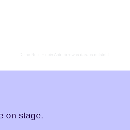
✰
Deine Rolle + dein Antrieb + was daraus entsteht
e on stage.