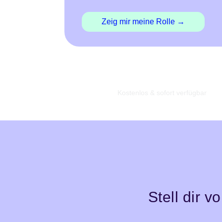
Zeig mir meine Rolle →
✰
Kostenlos & sofort verfügbar
Stell dir 