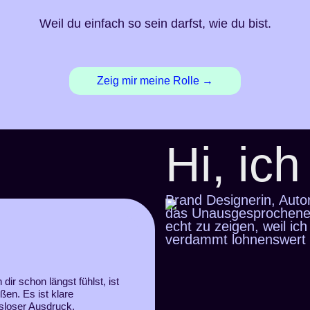
Weil du einfach so sein darfst, wie du bist.
Zeig mir meine Rolle →
Hi, ich
Brand Designerin, Autor
das Unausgesprochene. 
echt zu zeigen, weil ich
verdammt lohnenswert e
ir schon längst fühlst, ist
ußen. Es ist
klare
sloser Ausdruck.