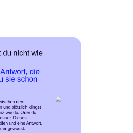
Portfolio
Fotografie
Journa
t du nicht wie
Antwort, die
du sie schon
zwischen dem
 und plötzlich klingst
nz wie du.
Oder du
besser.
Dieses
len und eine Antwort,
mmer gewusst.