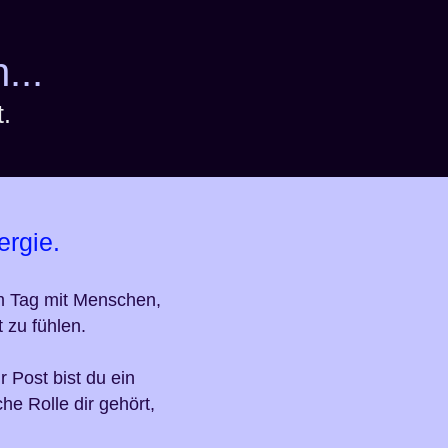
...
.
ergie.
m Tag
mit Menschen,
t
zu fühlen.
r Post bist du ein
he Rolle dir gehört,