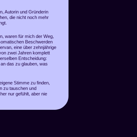
, Autorin und Gründerin
hen, die nicht noch mehr
ngt.
en
, waren für mich der Weg,
osomatischen Beschwerden
rvan, eine über zehnjährige
 von zwei Jahren komplett
derselben Entscheidung:
 an das zu glauben, was
 eigene
Stimme zu finden
,
n
zu tauschen und
er nur gefühlt, aber nie