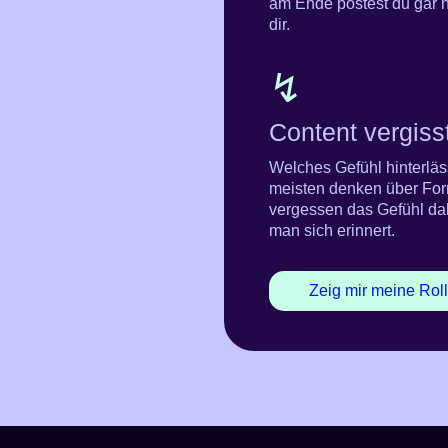
am Ende postest du gar ni
dir.
↯
Content vergiss
Welches Gefühl hinterläs
meisten denken über For
vergessen das Gefühl dab
man sich erinnert.
Zeig mir meine Rol