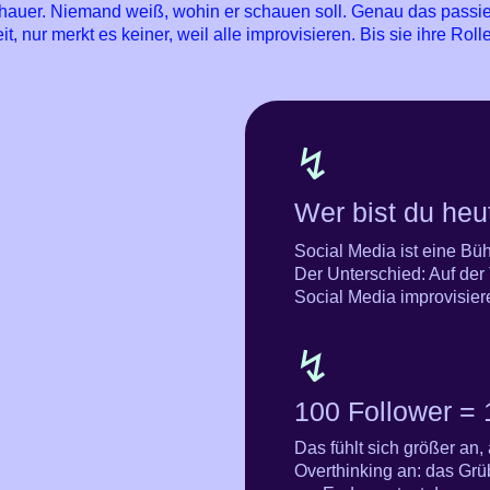
hauer. Niemand weiß, wohin er schauen soll. Genau das passier
t, nur merkt es keiner, weil alle improvisieren.
Bis sie ihre Roll
↯
Wer bist du heu
Social Media ist eine Bü
Der Unterschied: Auf der 
Social Media improvisiere
↯
100 Follower =
Das fühlt sich größer an,
Overthinking an: das Gr