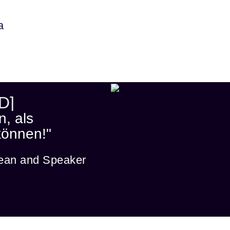
a
D]
n, als
können!"
an and Speaker