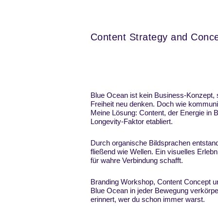
Portfolio
Fotografie
Journa
Content Strategy and Conc
Blue Ocean ist kein Business-Konzept, 
Freiheit neu denken. Doch wie kommuni
Meine Lösung: Content, der Energie in
Longevity-Faktor etabliert.
Durch organische Bildsprachen entstand 
fließend wie Wellen. Ein visuelles Erle
für wahre Verbindung schafft.
Branding Workshop, Content Concept und 
Blue Ocean in jeder Bewegung verkörpert
erinnert, wer du schon immer warst.